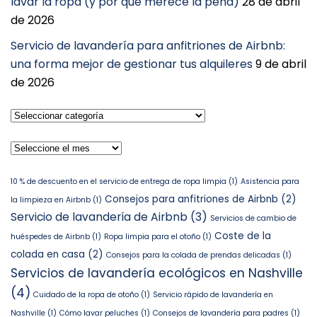
lavar la ropa (y por qué merece la pena)
28 de abril
de 2026
Servicio de lavandería para anfitriones de Airbnb:
una forma mejor de gestionar tus alquileres
9 de abril
de 2026
Seleccionar
categoría
Archivos
10 % de descuento en el servicio de entrega de ropa limpia
(1)
Asistencia para
Consejos para anfitriones de Airbnb
(2)
la limpieza en Airbnb
(1)
Servicio de lavandería de Airbnb
(3)
Servicios de cambio de
Coste de la
huéspedes de Airbnb
(1)
Ropa limpia para el otoño
(1)
colada en casa
(2)
Consejos para la colada de prendas delicadas
(1)
Servicios de lavandería ecológicos en Nashville
(4)
Cuidado de la ropa de otoño
(1)
Servicio rápido de lavandería en
Nashville
(1)
Cómo lavar peluches
(1)
Consejos de lavandería para padres
(1)