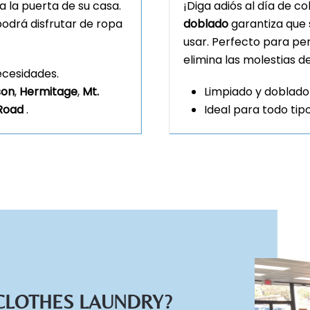
a la puerta de su casa.
¡Diga adiós al día de c
 podrá disfrutar de ropa
doblado
garantiza que 
usar. Perfecto para per
elimina las molestias de
ecesidades.
son
,
Hermitage
,
Mt.
Limpiado y doblado
Road
.
Ideal para todo tip
 CLOTHES LAUNDRY?