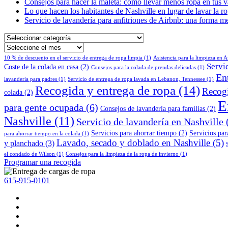
Consejos para hacer la maleta: cómo llevar menos ropa en tus 
Lo que hacen los habitantes de Nashville en lugar de lavar la r
Servicio de lavandería para anfitriones de Airbnb: una forma mej
Seleccionar
categoría
Archivos
10 % de descuento en el servicio de entrega de ropa limpia
(1)
Asistencia para la limpieza en 
Servi
Coste de la colada en casa
(2)
Consejos para la colada de prendas delicadas
(1)
En
lavandería para padres
(1)
Servicio de entrega de ropa lavada en Lebanon, Tennessee
(1)
Recogida y entrega de ropa
(14)
Recogi
colada
(2)
E
para gente ocupada
(6)
Consejos de lavandería para familias
(2)
Nashville
(11)
Servicio de lavandería en Nashville
Servicios para ahorrar tiempo
(2)
Servicios par
para ahorrar tiempo en la colada
(1)
Lavado, secado y doblado en Nashville
(5)
y planchado
(3)
el condado de Wilson
(1)
Consejos para la limpieza de la ropa de invierno
(1)
Programar una recogida
615-915-0101