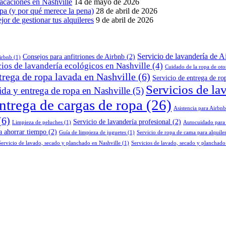
vacaciones en Nashville
14 de mayo de 2026
opa (y por qué merece la pena)
28 de abril de 2026
or de gestionar tus alquileres
9 de abril de 2026
Servicio de lavandería de A
Consejos para anfitriones de Airbnb
(2)
Airbnb
(1)
cios de lavandería ecológicos en Nashville
(4)
Cuidado de la ropa de ot
trega de ropa lavada en Nashville
(6)
Servicio de entrega de ro
Servicios de la
da y entrega de ropa en Nashville
(5)
ntrega de cargas de ropa
(26)
Asistencia para Airbnb
(6)
Servicio de lavandería profesional
(2)
Limpieza de peluches
(1)
Autocuidado para p
a ahorrar tiempo
(2)
Guía de limpieza de juguetes
(1)
Servicio de ropa de cama para alquile
Servicio de lavado, secado y planchado en Nashville
(1)
Servicios de lavado, secado y planchado