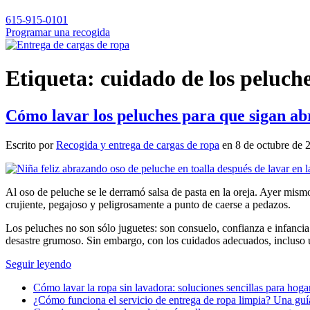
615-915-0101
Programar una recogida
Etiqueta:
cuidado de los peluch
Cómo lavar los peluches para que sigan ab
Escrito por
Recogida y entrega de cargas de ropa
en
8 de octubre de 
Al oso de peluche se le derramó salsa de pasta en la oreja. Ayer mismo
crujiente, pegajoso y peligrosamente a punto de caerse a pedazos.
Los peluches no son sólo juguetes: son consuelo, confianza e infancia
desastre grumoso. Sin embargo, con los cuidados adecuados, incluso 
Seguir leyendo
Cómo lavar la ropa sin lavadora: soluciones sencillas para hog
¿Cómo funciona el servicio de entrega de ropa limpia? Una guía 