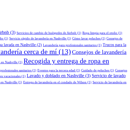
irbnb
(3)
Servicios de cambio de huéspedes de Airbnb
(1)
Ropa limpia para el otoño
(1)
oño
(1)
Servicio rápido de lavandería en Nashville
(1)
Cómo lavar peluches
(1)
Consejos de
pa lavada en Nashville
(2)
Trucos para la
Lavandería para profesionales sanitarios
(1)
vandería cerca de mí
(13)
Consejos de lavandería
Recogida y entrega de ropa en
 en Nashville
(1)
rofesionales sanitarios
(1)
Eventos para la tercera edad
(1)
Cuidado de peluches
(1)
Consejos
Lavado y doblado en Nashville
(3)
Servicio de lavado
res vacacionales
(1)
 en Nashville
(1)
Entrega de lavandería en el condado de Wilson
(1)
Servicio de lavandería en