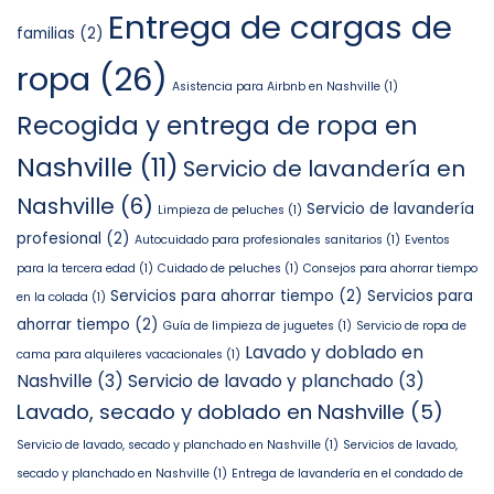
Entrega de cargas de
familias
(2)
ropa
(26)
Asistencia para Airbnb en Nashville
(1)
Recogida y entrega de ropa en
Nashville
(11)
Servicio de lavandería en
Nashville
(6)
Servicio de lavandería
Limpieza de peluches
(1)
profesional
(2)
Autocuidado para profesionales sanitarios
(1)
Eventos
para la tercera edad
(1)
Cuidado de peluches
(1)
Consejos para ahorrar tiempo
Servicios para ahorrar tiempo
(2)
Servicios para
en la colada
(1)
ahorrar tiempo
(2)
Guía de limpieza de juguetes
(1)
Servicio de ropa de
Lavado y doblado en
cama para alquileres vacacionales
(1)
Nashville
(3)
Servicio de lavado y planchado
(3)
Lavado, secado y doblado en Nashville
(5)
Servicio de lavado, secado y planchado en Nashville
(1)
Servicios de lavado,
secado y planchado en Nashville
(1)
Entrega de lavandería en el condado de